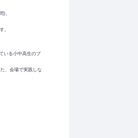
問)。
ます。
している小中高生のプ
また、会場で実践しな