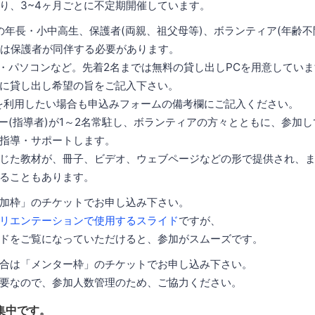
り、3~4ヶ月ごとに不定期開催しています。
8歳の年長・小中高生、保護者(両親、祖父母等)、ボランティア(年齢不
には保護者が同伴する必要があります。
ート・パソコンなど。先着2名までは無料の貸し出しPCを用意してい
に貸し出し希望の旨をご記入下さい。
を利用したい場合も申込みフォームの備考欄にご記入ください。
ンター(指導者)が1～2名常駐し、ボランティアの方々とともに、参加
指導・サポートします。
じた教材が、冊子、ビデオ、ウェブページなどの形で提供され、
ることもあります。
加枠」のチケットでお申し込み下さい。
リエンテーションで使用するスライド
ですが、
ドをご覧になっていただけると、参加がスムーズです。
合は「メンター枠」のチケットでお申し込み下さい。
要なので、参加人数管理のため、ご協力ください。
集中です。