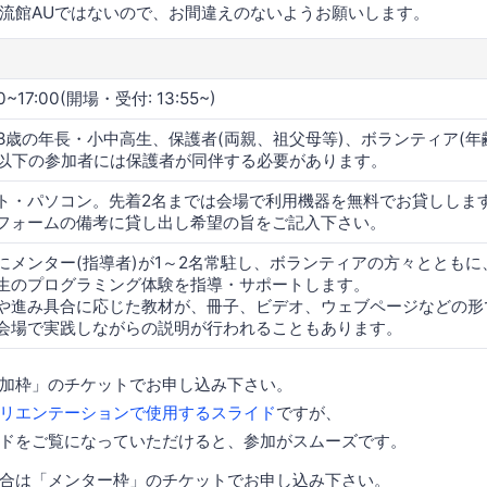
流館AUではないので、お間違えのないようお願いします。
00~17:00(開場・受付: 13:55~)
18歳の年長・小中高生、保護者(両親、祖父母等)、ボランティア(年
歳以下の参加者には保護者が同伴する必要があります。
ト・パソコン。先着2名までは会場で利用機器を無料でお貸ししま
フォームの備考に貸し出し希望の旨をご記入下さい。
にメンター(指導者)が1～2名常駐し、ボランティアの方々ととも
生のプログラミング体験を指導・サポートします。
や進み具合に応じた教材が、冊子、ビデオ、ウェブページなどの形
会場で実践しながらの説明が行われることもあります。
加枠」のチケットでお申し込み下さい。
リエンテーションで使用するスライド
ですが、
ドをご覧になっていただけると、参加がスムーズです。
合は「メンター枠」のチケットでお申し込み下さい。