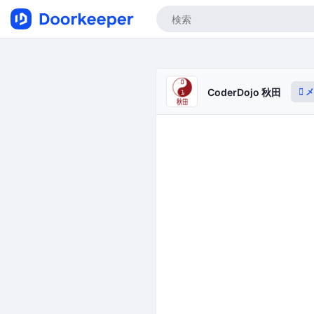
メ
CoderDojo 秋田